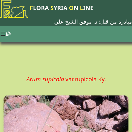
F
LORA
S
YRIA
O
N
L
INE
مبادرة من قبل: د.
موفق الشيخ علي
Arum rupicola
var.rupicola Ky.