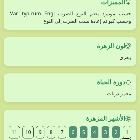
المميزات
حسب موتيرد يضم النوع الضرب Var. typicum Engl.
وحسب كيو تم إعادة نسب الضرب إلى النوع
لون الزهرة
زهري
دورة الحياة
معمر درنات
الأشهر المزهرة
11
10
9
8
7
6
5
4
3
2
1