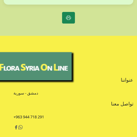
عنواننا
دمشق - سورية
تواصل معنا
+963 944 718 291