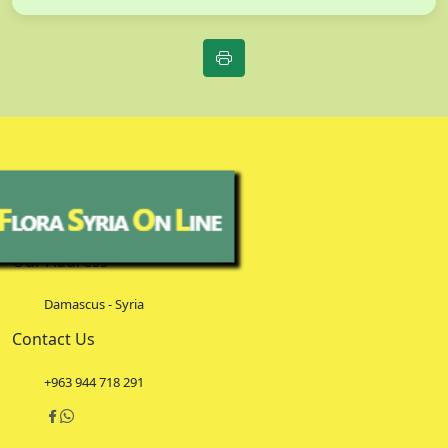
Our Address
Damascus - Syria
Contact Us
+963 944 718 291