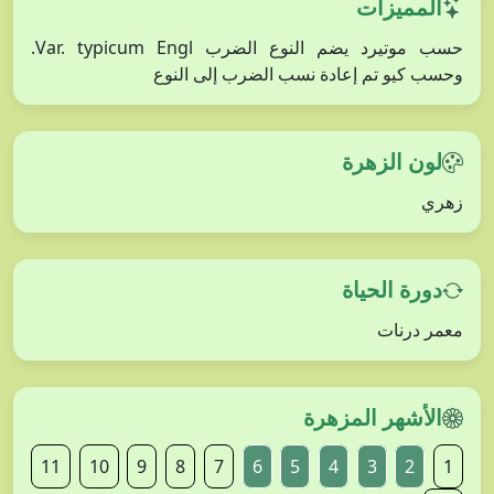
المميزات
حسب موتيرد يضم النوع الضرب Var. typicum Engl.
وحسب كيو تم إعادة نسب الضرب إلى النوع
لون الزهرة
زهري
دورة الحياة
معمر درنات
الأشهر المزهرة
11
10
9
8
7
6
5
4
3
2
1