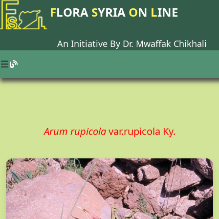
F
LORA
S
YRIA
O
N
L
INE
An Initiative By Dr.
Mwaffak Chikhali
Arum rupicola
var.rupicola Ky.