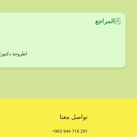
المراجع
دراسة بعض أنوع من الفلورا (ثنائيات الفلقة) في مح
تواصل معنا
+963 944 718 291