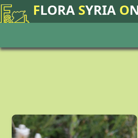
F
LORA
S
YRIA
O