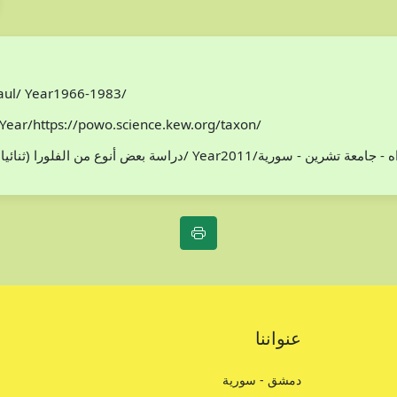
Paul/ Year1966-1983/
Year/https://powo.science.kew.org/taxon/
افظة اللاذقية/ سوريا/محمد هادي مخلوف/ Year2011/اطروحة دكتوراه - جامعة تشرين - سورية
عنواننا
دمشق - سورية