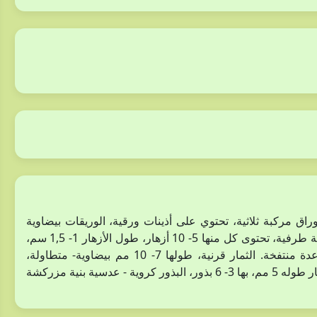
 50 سم، مغطى بأوبار. الأوراق مركبة ثلاثية، تحتوي على أذينات ورقية، الوريقات بيضاوية
مقلوبة إلى متطاولة، 7- 20 مم. الأزهار تتجمع في نورات هامية طرفية، تحتوى كل منها 5- 10 أزهار، طول الأزهار 1- 1,5 سم،
بيضاء، ذات علم بنفسجي، الكأس كثيف الأوبار. القلم ذو قاعدة منتفخة. الثمار قرنية، طولها 7- 10 مم بيضاوية- متطاولة،
إسطوانية، بارزة قليلا من الكأس، منتفخة، بنية اللون، ذات منقار طوله 5 مم، بها 3- 6 بذور، البذور كروية - عدسية بنية مزركشة