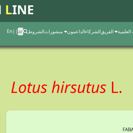
N
L
INE
En
||
 العلمية
الفريق
الشركاء
الداعمون
منشورات
الشروط
ar
Lotus hirsutus
L.