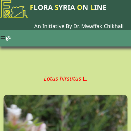
F
LORA
S
YRIA
O
N
L
INE
An Initiative By Dr.
Mwaffak Chikhali
Lotus hirsutus
L.