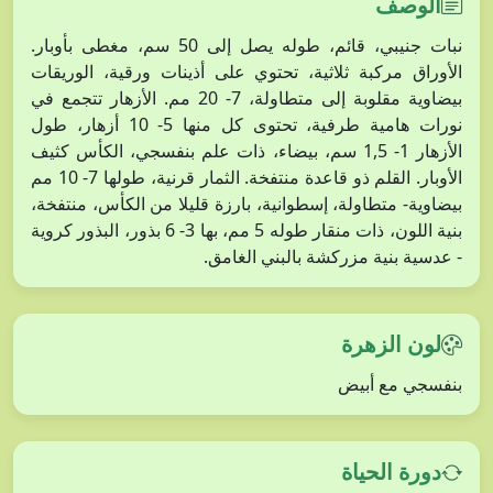
الوصف
نبات جنيبي، قائم، طوله يصل إلى 50 سم، مغطى بأوبار.
الأوراق مركبة ثلاثية، تحتوي على أذينات ورقية، الوريقات
بيضاوية مقلوبة إلى متطاولة، 7- 20 مم. الأزهار تتجمع في
نورات هامية طرفية، تحتوى كل منها 5- 10 أزهار، طول
الأزهار 1- 1,5 سم، بيضاء، ذات علم بنفسجي، الكأس كثيف
الأوبار. القلم ذو قاعدة منتفخة. الثمار قرنية، طولها 7- 10 مم
بيضاوية- متطاولة، إسطوانية، بارزة قليلا من الكأس، منتفخة،
بنية اللون، ذات منقار طوله 5 مم، بها 3- 6 بذور، البذور كروية
- عدسية بنية مزركشة بالبني الغامق.
لون الزهرة
بنفسجي مع أبيض
دورة الحياة