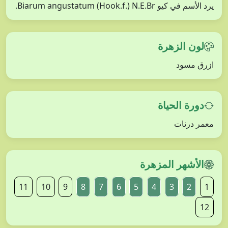
يرد الأسم في كيو Biarum angustatum (Hook.f.) N.E.Br.
لون الزهرة
ازرق مسود
دورة الحياة
معمر درنات
الأشهر المزهرة
11
10
9
8
7
6
5
4
3
2
1
12