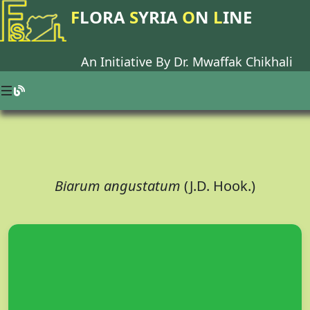
F
LORA
S
YRIA
O
N
L
INE
An Initiative By Dr.
Mwaffak Chikhali
Biarum angustatum
(J.D. Hook.)