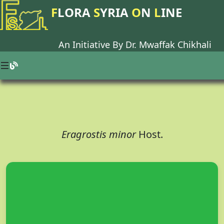
F
LORA
S
YRIA
O
N
L
INE
An Initiative By Dr.
Mwaffak Chikhali
Eragrostis minor
Host.