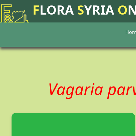
F
LORA
S
YRIA
O
Hom
Vagaria par