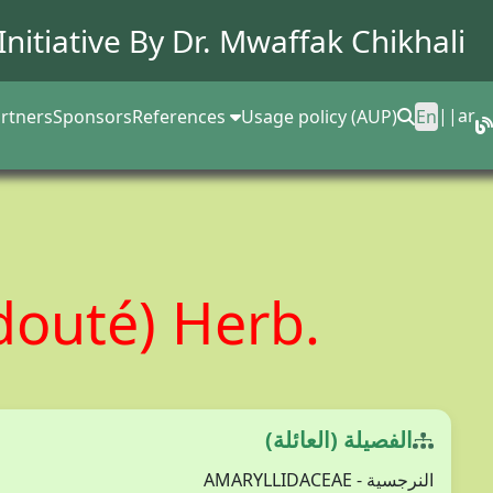
Initiative By Dr.
Mwaffak Chikhali
||
ar
rtners
Sponsors
References
Usage policy (AUP)
En
douté) Herb.
الفصيلة (العائلة)
النرجسية - AMARYLLIDACEAE