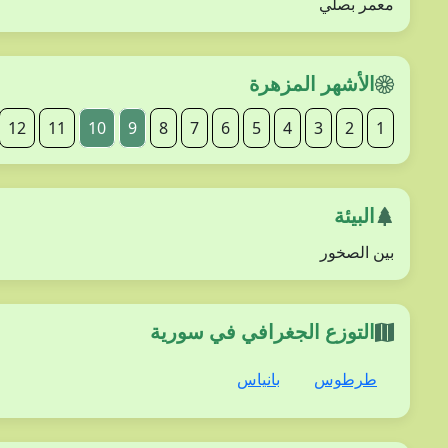
معمر بصلي
الأشهر المزهرة
12
11
10
9
8
7
6
5
4
3
2
1
البيئة
بين الصخور
التوزع الجغرافي في سورية
طرطوس
بانياس