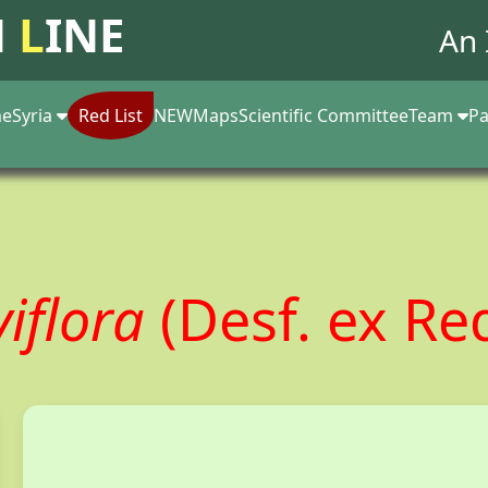
N
L
INE
An 
e
Syria
Red List
NEW
Maps
Scientific Committee
Team
Pa
viflora
(Desf. ex Re