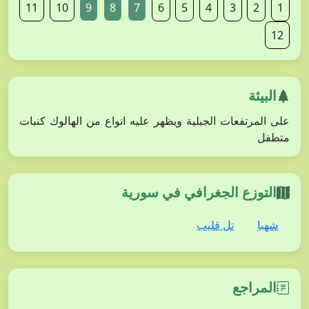
11
10
9
8
7
6
5
4
3
2
1
12
البيئة
على المرتفعات الجبلية ويظهر عليه انواع من الهالوك كنبات
متطفل
التوزع الجغرافي في سورية
شهبا
تل قليب
المراجع