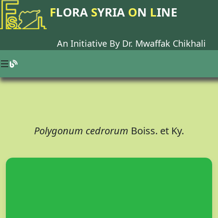
F
LORA
S
YRIA
O
N
L
INE
An Initiative By Dr.
Mwaffak Chikhali
Polygonum cedrorum
Boiss. et Ky.