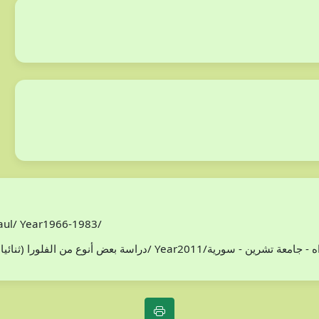
Paul/ Year1966-1983/
افظة اللاذقية/ سوريا/محمد هادي مخلوف/ Year2011/اطروحة دكتوراه - جامعة تشرين - سورية