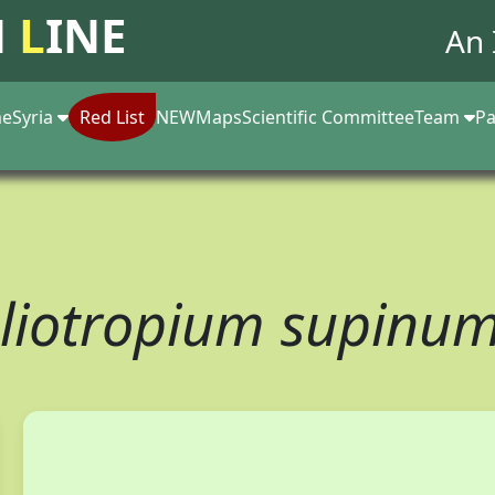
N
L
INE
An 
e
Syria
Red List
NEW
Maps
Scientific Committee
Team
Pa
liotropium supinu