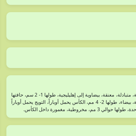
نبات عشبي حولي، مفترش، يحمل أوباراً بيضاء. الأوراق بسيطة، متبادلة، معنقة، بيضاوية إلى إهليليجية، طولها 1- 2 سم، حافتها
ملساء. النورات محدودة عقربية، طرفية وجابنية، الأزهار لاطئة، بيضاء، طولها 2- 4 مم، الكأس يحمل أوباراً، التويج يحمل أوباراً
وطية، مغمورة داخل الكأس.