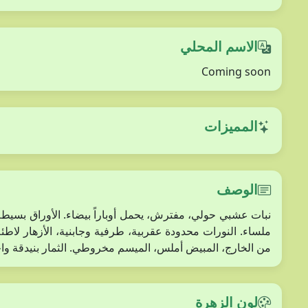
الاسم المحلي
Coming soon
المميزات
الوصف
من الخارج، المبيض أملس، الميسم مخروطي. الثمار بنيدقة واحدة، طولها حوالي 3 مم، مخر
لون الزهرة