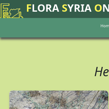
F
LORA
S
YRIA
O
Hom
He