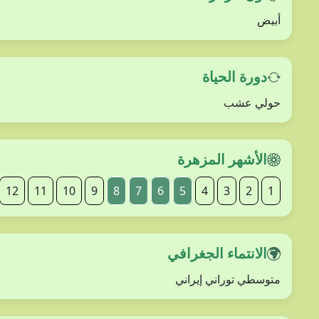
أبيض
دورة الحياة
حولي عشب
الأشهر المزهرة
12
11
10
9
8
7
6
5
4
3
2
1
الانتماء الجغرافي
متوسطي توراني إيراني