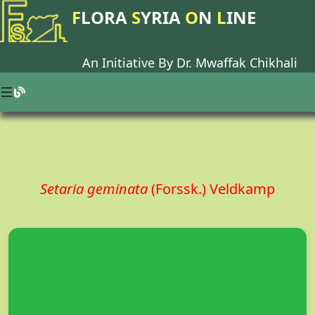
F
LORA
S
YRIA
O
N
L
INE
An Initiative By Dr.
Mwaffak Chikhali
Setaria geminata
(Forssk.) Veldkamp