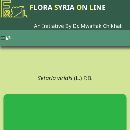
F
LORA
S
YRIA
O
N
L
INE
An Initiative By Dr.
Mwaffak Chikhali
Setaria viridis
(L.) P.B.