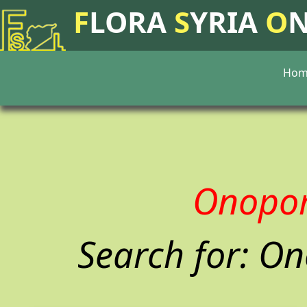
F
LORA
S
YRIA
O
Hom
Onopo
Search for: O