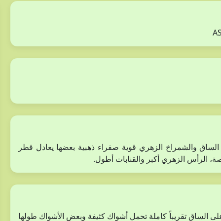
O. h في أن الأشواك على الساق والشمراخ الزهري قوية صفراء ذهبية بعضها يعادل قطر
ة، الرأس الزهري أكبر والقنابات أطول.
 يصل طوله حتى50-90 سم، الأجنحة على الساق تقريباً كاملة تحمل أشواك كثيفة وبعض الأشواك طولها