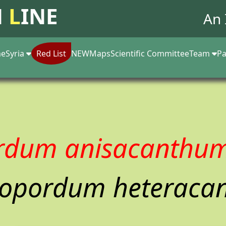
N
L
INE
An 
e
Syria
Red List
NEW
Maps
Scientific Committee
Team
Pa
rdum anisacanthu
nopordum heteraca