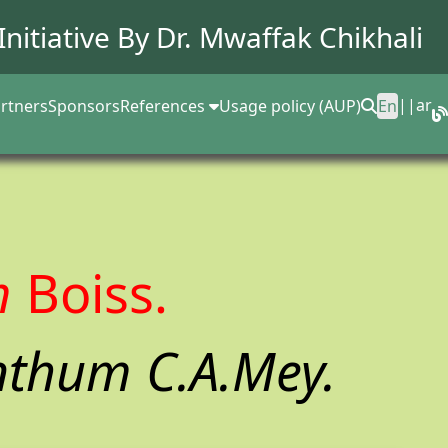
Initiative By Dr.
Mwaffak Chikhali
||
ar
rtners
Sponsors
References
Usage policy (AUP)
En
m
Boiss.
nthum C.A.Mey.