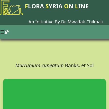
F
LORA
S
YRIA
O
N
L
INE
An Initiative By Dr.
Mwaffak Chikhali
Marrubium cuneatum
Banks. et Sol