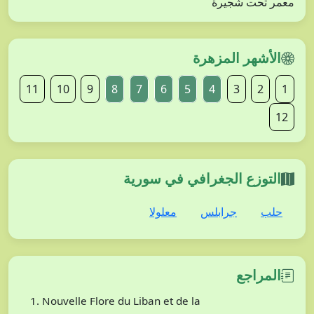
معمر تحت شجيرة
الأشهر المزهرة
11
10
9
8
7
6
5
4
3
2
1
12
التوزع الجغرافي في سورية
حلب
جرابلس
معلولا
المراجع
Nouvelle Flore du Liban et de la