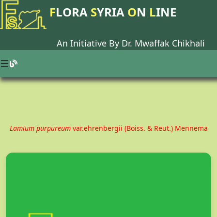
F
LORA
S
YRIA
O
N
L
INE
An Initiative By Dr.
Mwaffak Chikhali
Lamium purpureum
var.ehrenbergii (Boiss. & Reut.) Mennema