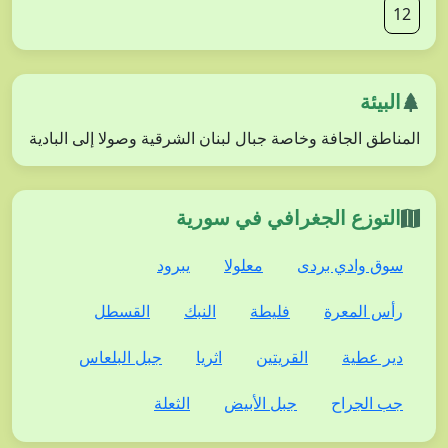
12
البيئة
المناطق الجافة وخاصة جبال لبنان الشرقية وصولا إلى البادية
التوزع الجغرافي في سورية
سوق وادي بردى
معلولا
يبرود
رأس المعرة
فليطة
النبك
القسطل
دير عطية
القريتين
اثريا
جبل البلعاس
جب الجراح
جبل الأبيض
الثعلة