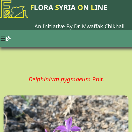
F
LORA
S
YRIA
O
N
L
INE
An Initiative By Dr.
Mwaffak Chikhali
Delphinium pygmaeum
Poir.