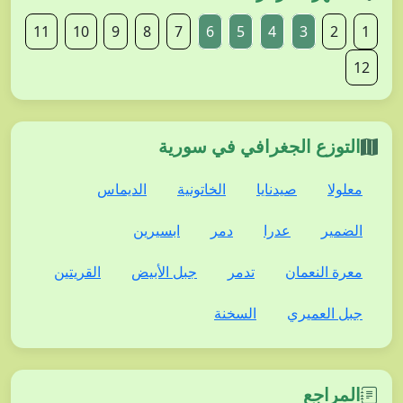
11
10
9
8
7
6
5
4
3
2
1
12
التوزع الجغرافي في سورية
معلولا
صيدنايا
الخاتونية
الديماس
الضمير
عدرا
دمر
ابسيرين
معرة النعمان
تدمر
جبل الأبيض
القريتين
جبل العميري
السخنة
المراجع