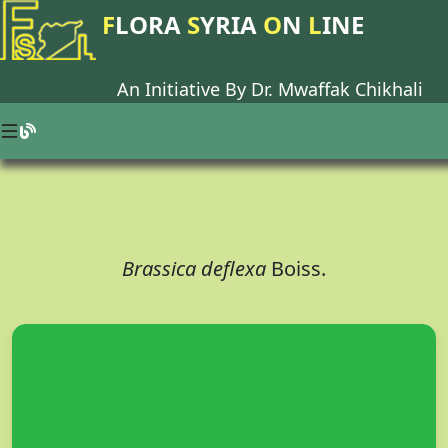
F
LORA
S
YRIA
O
N
L
INE
An Initiative By Dr.
Mwaffak Chikhali
Brassica deflexa
Boiss.