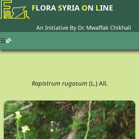
F
LORA
S
YRIA
O
N
L
INE
An Initiative By Dr.
Mwaffak Chikhali
Rapistrum rugosum
(L.) All.