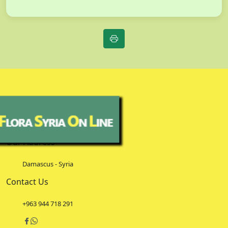
Our Address
Damascus - Syria
Contact Us
+963 944 718 291