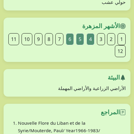
حولي عشب
الأشهر المزهرة
11
10
9
8
7
6
5
4
3
2
1
12
البيئة
الأراضي الزراعية والأراضي المهملة
المراجع
Nouvelle Flore du Liban et de la
Syrie/Mouterde, Paul/ Year1966-1983/