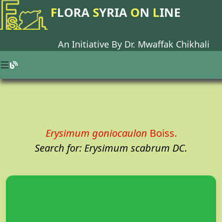
F
LORA
S
YRIA
O
N
L
INE
An Initiative By Dr.
Mwaffak Chikhali
Erysimum goniocaulon
Boiss.
Search for: Erysimum scabrum DC.