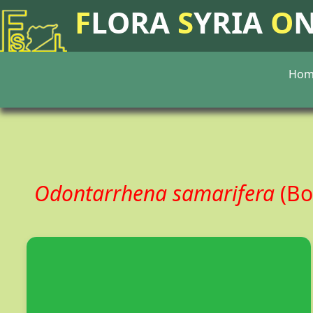
F
LORA
S
YRIA
O
Hom
Odontarrhena samarifera
(Bo