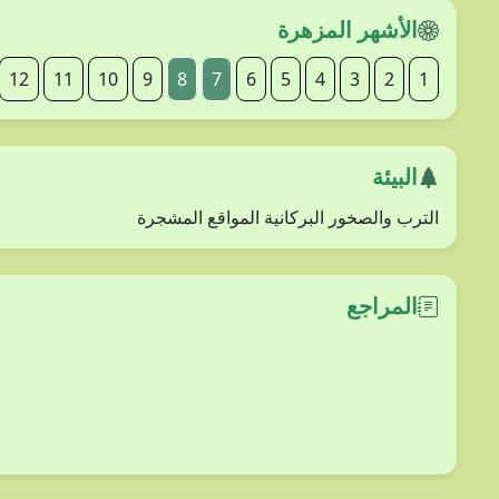
الأشهر المزهرة
12
11
10
9
8
7
6
5
4
3
2
1
البيئة
الترب والصخور البركانية المواقع المشجرة
المراجع