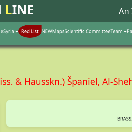
N
L
INE
An 
e
Syria
Red List
NEW
Maps
Scientific Committee
Team
Pa
iss. & Hausskn.) Španiel, Al-S