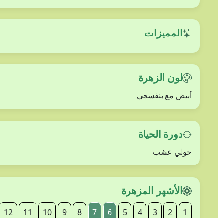
المميزات
لون الزهرة
أبيض مع بنفسجي
دورة الحياة
حولي عشب
الأشهر المزهرة
12
11
10
9
8
7
6
5
4
3
2
1