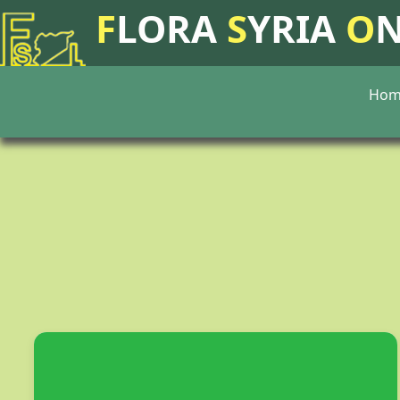
F
LORA
S
YRIA
O
Hom