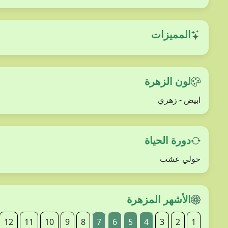
المميزات
لون الزهرة
ابيض - زهري
دورة الحياة
حولي عشب
الأشهر المزهرة
12
11
10
9
8
7
6
5
4
3
2
1