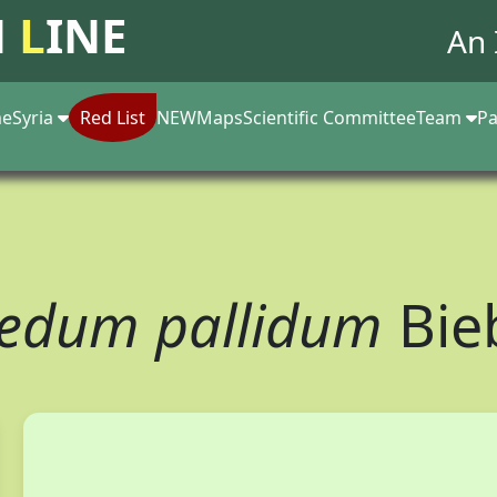
N
L
INE
An 
e
Syria
Red List
NEW
Maps
Scientific Committee
Team
Pa
edum pallidum
Bie