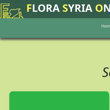
F
LORA
S
YRIA
O
Hom
S