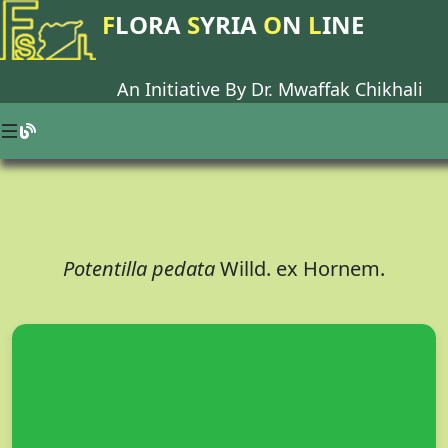
F
LORA
S
YRIA
O
N
L
INE
An Initiative By Dr.
Mwaffak Chikhali
Potentilla pedata
Willd. ex Hornem.