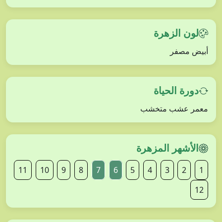
لون الزهرة
أبيض مصفر
دورة الحياة
معمر عشب متخشب
الأشهر المزهرة
11
10
9
8
7
6
5
4
3
2
1
12