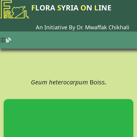
F
LORA
S
YRIA
O
N
L
INE
An Initiative By Dr.
Mwaffak Chikhali
Geum heterocarpum
Boiss.