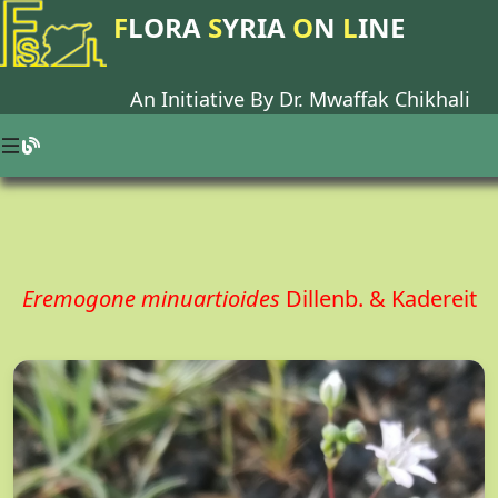
F
LORA
S
YRIA
O
N
L
INE
An Initiative By Dr.
Mwaffak Chikhali
Eremogone minuartioides
Dillenb. & Kadereit