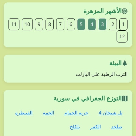
الأشهر المزهرة
11
10
9
8
7
6
5
4
3
2
1
12
البيئة
الترب الرطبة على البازلت
التوزع الجغرافي في سورية
تل شيحان 4
خربة الحمام
الحمة
القنيطرة
صلخد
الكفر
تلكلخ