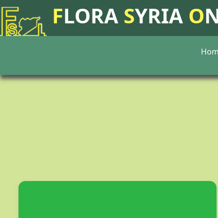
F
LORA
S
YRIA
O
Hom