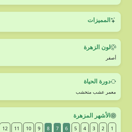
المميزات
لون الزهرة
أصفر
دورة الحياة
معمر عشب متخشب
الأشهر المزهرة
12
11
10
9
8
7
6
5
4
3
2
1