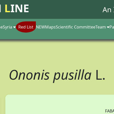
N
L
INE
An 
e
Syria
Red List
NEW
Maps
Scientific Committee
Team
Pa
Ononis pusilla
L.