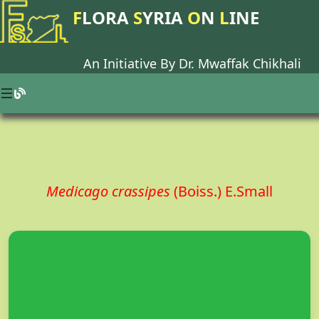
F
LORA
S
YRIA
O
N
L
INE
An Initiative By Dr.
Mwaffak Chikhali
Medicago crassipes
(Boiss.) E.Small