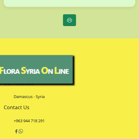
Our Address
Damascus - Syria
Contact Us
+963 944 718 291