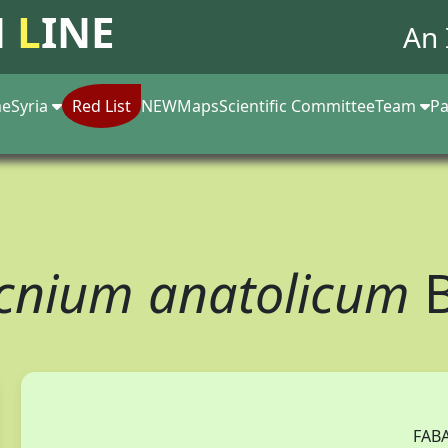
N
L
INE
An 
e
Syria
Red List
NEW
Maps
Scientific Committee
Team
Pa
cnium anatolicum
B