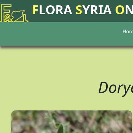
F
LORA
S
YRIA
O
Hom
Dory