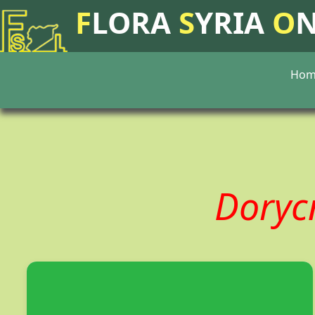
F
LORA
S
YRIA
O
Hom
Doryc