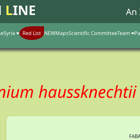
N
L
INE
An 
e
Syria
Red List
NEW
Maps
Scientific Committee
Team
Pa
nium haussknechti