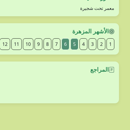
معمر تحت شجيرة
الأشهر المزهرة
12
11
10
9
8
7
6
5
4
3
2
1
المراجع