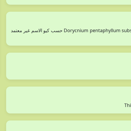
هناك مرادف حسب وهو Dorycnium pentaphyllum subsp. haussknechtii (Boiss.) Gams حسب كيو الاسم غير معتمد