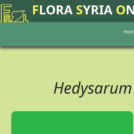
F
LORA
S
YRIA
O
Hom
Hedysarum 