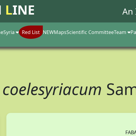
N
L
INE
An 
e
Syria
Red List
NEW
Maps
Scientific Committee
Team
Pa
coelesyriacum
Sam