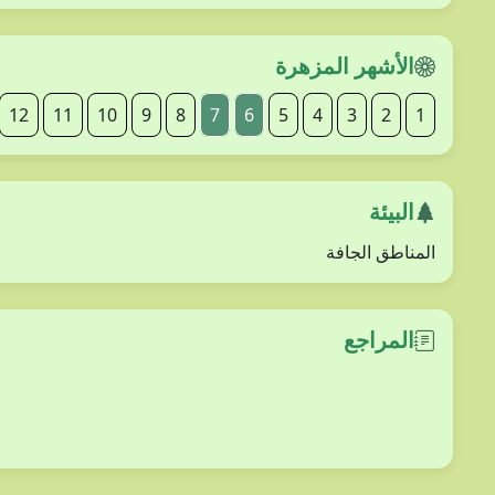
الأشهر المزهرة
12
11
10
9
8
7
6
5
4
3
2
1
البيئة
المناطق الجافة
المراجع