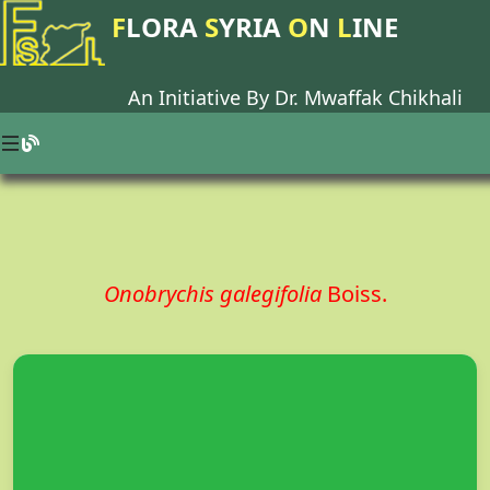
F
LORA
S
YRIA
O
N
L
INE
An Initiative By Dr.
Mwaffak Chikhali
Onobrychis galegifolia
Boiss.