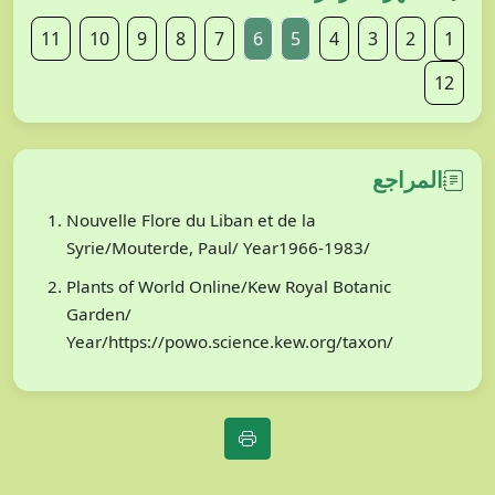
11
10
9
8
7
6
5
4
3
2
1
12
المراجع
Nouvelle Flore du Liban et de la
Syrie/Mouterde, Paul/ Year1966-1983/
Plants of World Online/Kew Royal Botanic
Garden/
Year/https://powo.science.kew.org/taxon/