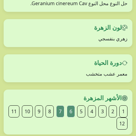
حل النوع محل النوع Geranium cinereum Cav.
لون الزهرة
زهري بنفسجي
دورة الحياة
معمر عشب متخشب
الأشهر المزهرة
11
10
9
8
7
6
5
4
3
2
1
12