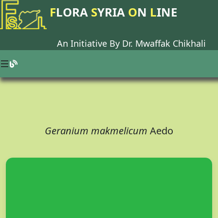
F
LORA
S
YRIA
O
N
L
INE
An Initiative By Dr.
Mwaffak Chikhali
Geranium makmelicum
Aedo