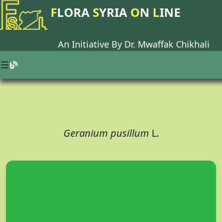
F
LORA
S
YRIA
O
N
L
INE
An Initiative By Dr.
Mwaffak Chikhali
Geranium pusillum
L.