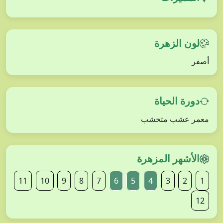
لون الزهرة
أصفر
دورة الحياة
معمر عشب متخشب
الأشهر المزهرة
11
10
9
8
7
6
5
4
3
2
1
12