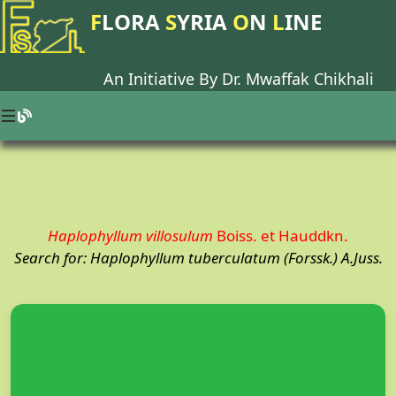
F
LORA
S
YRIA
O
N
L
INE
An Initiative By Dr.
Mwaffak Chikhali
Haplophyllum villosulum
Boiss. et Hauddkn.
Search for: Haplophyllum tuberculatum (Forssk.) A.Juss.