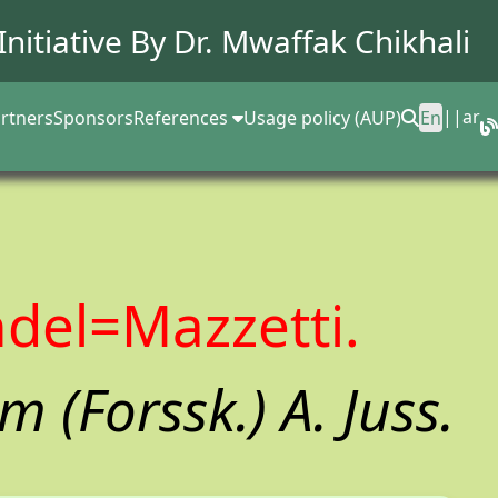
Initiative By Dr.
Mwaffak Chikhali
||
ar
rtners
Sponsors
References
Usage policy (AUP)
En
ndel=Mazzetti.
 (Forssk.) A. Juss.