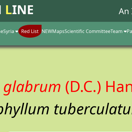
N
L
INE
An 
e
Syria
Red List
NEW
Maps
Scientific Committee
Team
Pa
m glabrum
(D.C.) Ha
hyllum tuberculatum