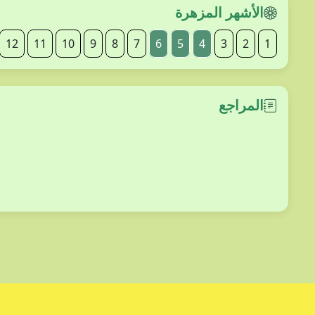
الأشهر المزهرة
12
11
10
9
8
7
6
5
4
3
2
1
المراجع