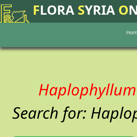
F
LORA
S
YRIA
O
Hom
Haplophyllu
Search for: Haplop