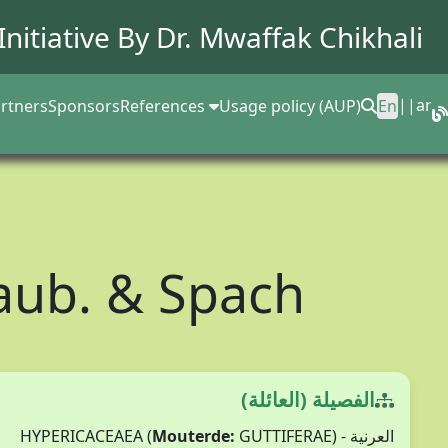
Initiative By Dr.
Mwaffak Chikhali
||
ar
rtners
Sponsors
References
Usage policy (AUP)
En
aub. & Spach
الفصيلة (العائلة)
Mouterde:
GUTTIFERAE)
العرنية - HYPERICACEAEA (