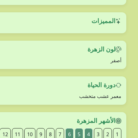
المميزات
لون الزهرة
أصفر
دورة الحياة
معمر عشب متخشب
الأشهر المزهرة
12
11
10
9
8
7
6
5
4
3
2
1