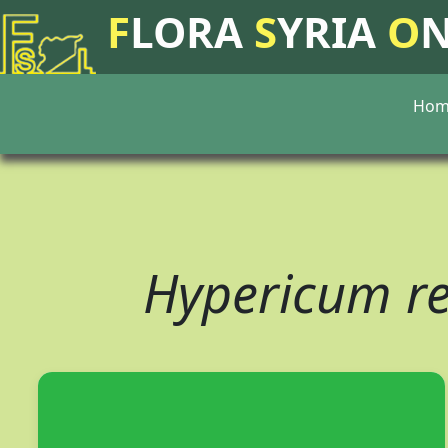
F
LORA
S
YRIA
O
Hom
Hypericum r