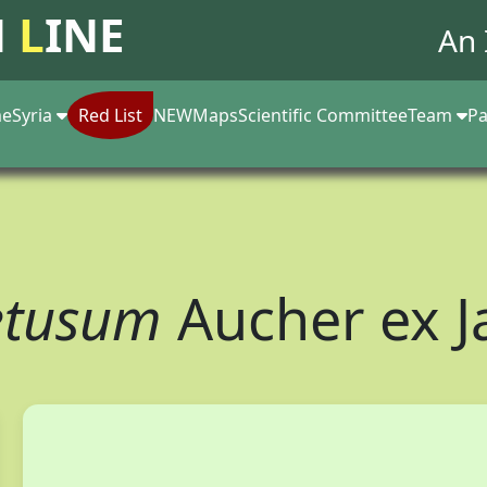
N
L
INE
An 
e
Syria
Red List
NEW
Maps
Scientific Committee
Team
Pa
etusum
Aucher ex J