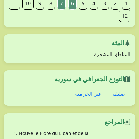
11
10
9
8
7
6
5
4
3
2
1
12
البيئة
المناطق المشجرة
التوزع الجغرافي في سورية
صلنفة
عين الحرامية
المراجع
Nouvelle Flore du Liban et de la