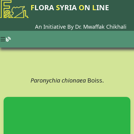
F
LORA
S
YRIA
O
N
L
INE
An Initiative By Dr.
Mwaffak Chikhali
Paronychia chionaea
Boiss.