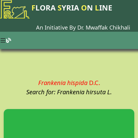
F
LORA
S
YRIA
O
N
L
INE
An Initiative By Dr.
Mwaffak Chikhali
Frankenia hispida
D.C.
Search for: Frankenia hirsuta L.