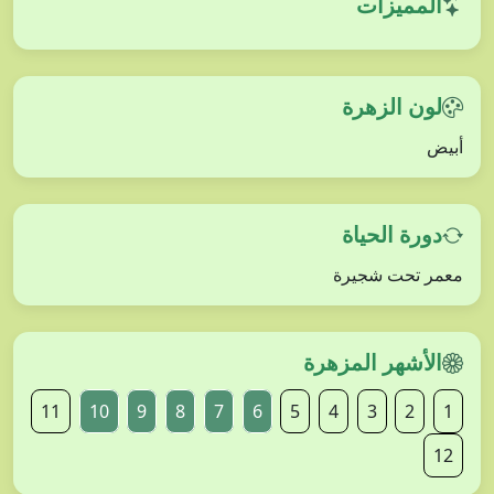
المميزات
لون الزهرة
أبيض
دورة الحياة
معمر تحت شجيرة
الأشهر المزهرة
11
10
9
8
7
6
5
4
3
2
1
12