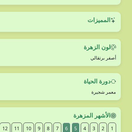
المميزات
لون الزهرة
أصفر برتقالي
دورة الحياة
معمر شجيرة
الأشهر المزهرة
12
11
10
9
8
7
6
5
4
3
2
1