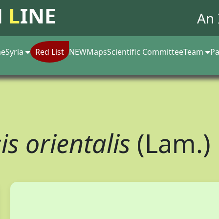
N
L
INE
An 
e
Syria
Red List
NEW
Maps
Scientific Committee
Team
Pa
s orientalis
(Lam.)