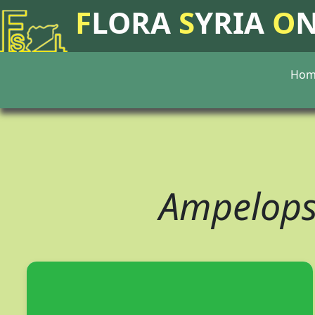
F
LORA
S
YRIA
O
Hom
Ampelopsi