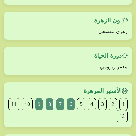
لون الزهرة
زهري بنفسجي
دورة الحياة
معمر ريزومي
الأشهر المزهرة
11
10
9
8
7
6
5
4
3
2
1
12