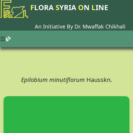
F
LORA
S
YRIA
O
N
L
INE
An Initiative By Dr.
Mwaffak Chikhali
Epilobium minutiflorum
Hausskn.