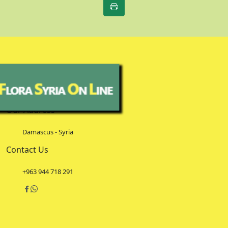
Our Address
Damascus - Syria
Contact Us
+963 944 718 291