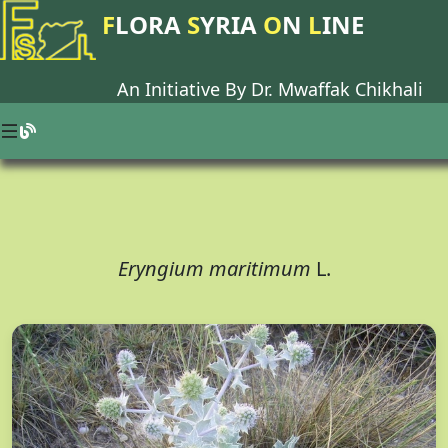
F
LORA
S
YRIA
O
N
L
INE
An Initiative By Dr.
Mwaffak Chikhali
Eryngium maritimum
L.