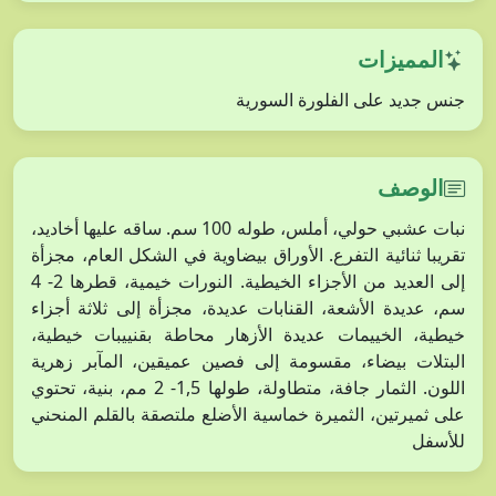
المميزات
جنس جديد على الفلورة السورية
الوصف
نبات عشبي حولي، أملس، طوله 100 سم. ساقه عليها أخاديد،
تقريبا ثنائية التفرع. الأوراق بيضاوية في الشكل العام، مجزأة
إلى العديد من الأجزاء الخيطية. النورات خيمية، قطرها 2- 4
سم، عديدة الأشعة، القنابات عديدة، مجزأة إلى ثلاثة أجزاء
خيطية، الخييمات عديدة الأزهار محاطة بقنييبات خيطية،
البتلات بيضاء، مقسومة إلى فصين عميقين، المآبر زهرية
اللون. الثمار جافة، متطاولة، طولها 1,5- 2 مم، بنية، تحتوي
على ثميرتين، الثميرة خماسية الأضلع ملتصقة بالقلم المنحني
للأسفل