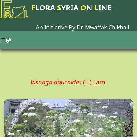
F
LORA
S
YRIA
O
N
L
INE
An Initiative By Dr.
Mwaffak Chikhali
Visnaga daucoides
(L.) Lam.