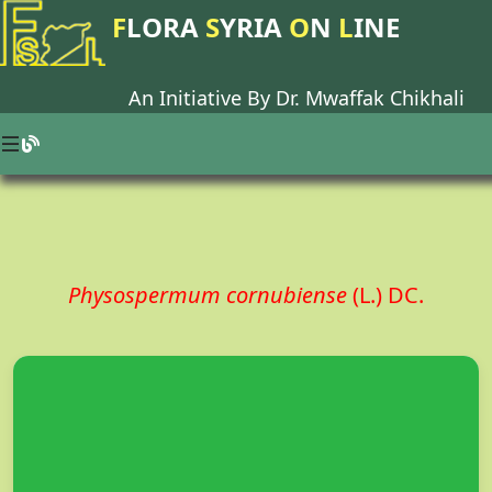
F
LORA
S
YRIA
O
N
L
INE
An Initiative By Dr.
Mwaffak Chikhali
Physospermum cornubiense
(L.) DC.