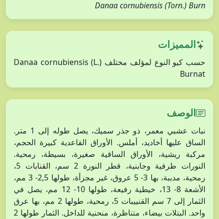
Danaa cornubiensis (Torn.) Burn
المميزات
حسب كيو النوع لمؤلف مختلف Danaa cornubiensis (L.)
Burnat
الوصف
نبات عشبي معمر، ذو جذر سميك، يصل طوله إلى 1 متر.
الساق عليها أخاديد، أملس. الأوراق القاعدية كبيرة الحجم،
مركبة ريشية، الأوراق الساقية صغيرة، بسيطة، رمحية.
النورات طرفية وجابنية، قطر النورة 2 سم، القنابات 5،
رمحية، مدببة، بها 3- 5 عروق، غير مجزأة، طولها 2,5- 3 مم،
الأشعة 8- 13، خيطية رفيعة، طولها 10- 12 مم، يصل في
الثمار إلى 7 سم القنييبات 5، رمحية، طولها 2 مم، بها عرق
واحد. البتلات بيضاء، متناظرة، منحنية للداخل. الثمار طولها 2