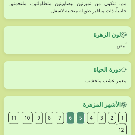
مم، تتكون من ثميرتين بيضاويتين متطاولتين، ملتحمتين
جانبياً، ذات مناقير طويلة منحنية لاسفل.
لون الزهرة
أبيض
دورة الحياة
معمر عشب متخشب
الأشهر المزهرة
11
10
9
8
7
6
5
4
3
2
1
12