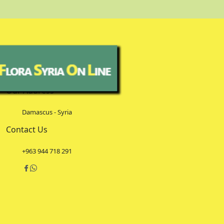
Our Address
Damascus - Syria
Contact Us
+963 944 718 291