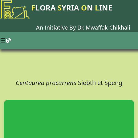
F
LORA
S
YRIA
O
N
L
INE
An Initiative By Dr.
Mwaffak Chikhali
Centaurea procurrens
Siebth et Speng