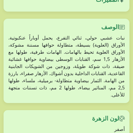
الوصف
نبات عشبي حولي، ثنائي التفرع، يحمل أوباراً عنكبوتية.
الأوراق (العلوية) بسيطة، متطاولة حوافها مسننة مشوكة،
الأوراق العلوية تحيط بالهامات. الهامات طرفية، طولها مع
الأزهار 1,5 سم، القنابات الوسطى بيضاوية حوافها غشائية
ضيقة، ذات شوكة طويلة، وزوجين من الشويكات الجابنية
القاعدية، القنابات الداخلية بدون أشواك. الأزهار صفراء، بارزة
من الهامة. الثمار بيضاوية متطاولة- برميلية، ملساء، طولها
2,5 مم، المناثير بيضاء، طولها 2 مم، ذات تسننات متجهة
للأعلى.
لون الزهرة
أصفر