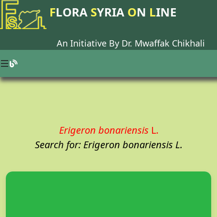
F
LORA
S
YRIA
O
N
L
INE
An Initiative By Dr.
Mwaffak Chikhali
Erigeron bonariensis
L.
Search for: Erigeron bonariensis L.