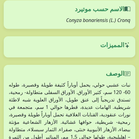
الاسم حسب موتيرد
Conyza bonariensis (L.) Cronq
المميزات
الوصف
نبات عشبي حولي، يحمل أوباراً كثيفة طويلة وقصيرة، طوله
60- 120 سم، كثير الأوراق. الأوراق السفلى متطاولة- رمحية،
تستدق تدريجياً إلى عنق طويل، الأوراق العلوية شبه لاطئة
شريطية. الهامات عديدة، قطرها حوالي 1 سم، متجمعة في
نورات عنقودية، القنابات الغلافية تحمل أوباراً طويلة وقصيرة،
رمحية- شريطية، حوافها غشائية. الأزهار الشعاعية مؤنثة
بيضاء، الأزهار الأنبوبية خنثى، صفراء. الثمار سبسلاء، متطاولة
– إهليليجية، طولها حوالي 1,5 مم، المناثير أطول من الثمرة