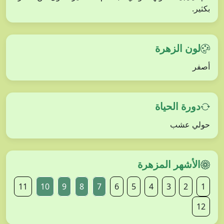
بكثير.
لون الزهرة
أصفر
دورة الحياة
حولي عشب
الأشهر المزهرة
11
10
9
8
7
6
5
4
3
2
1
12