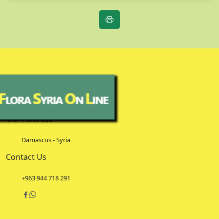
Our Address
Damascus - Syria
Contact Us
+963 944 718 291