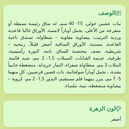
الوصف
نبات عشبي حولي، 15- 40 سم، له ساق رئيسة بسيطة أو
متفرعة من الأعلى، يحمل أوباراً لامسة. الأوراق غالبا قاعدية
وردية الترتيب، بيضاوية مقلوبة – متطاولة، تستدق ناحية
القاعدة، مسننة، الأوراق الساقية أصغر قليلاً، رمحية –
شريطية، نصف محتضنة للساق، تامة. النورة رأسيمية،
طرفية، عديمة القنابات. السبلات 1,5- 2 مم، شبه قائمة.
البتلات 3 مم، متطاولة صفراء، الثمار خريدلة، منضغطة جانبياً
بشدة، ، تحمل أوباراً صولجانية، ذات فصين قرصيين، كلٍ منهما
5- 7 مم، يبرز بينهما قلم مستقيم، البذور 1,5- 2 مم، كروية –
بيضاوية منضغطة، بنية، ملساء.
لون الزهرة
أصفر