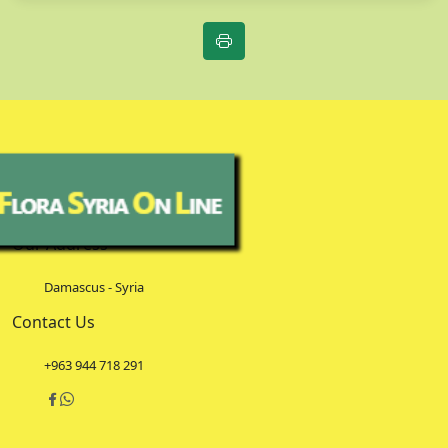
Our Address
Damascus - Syria
Contact Us
+963 944 718 291