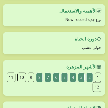
الأهمية والاستعمال
نوع جديد New record
دورة الحياة
حولي عشب
الأشهر المزهرة
11
10
9
8
7
6
5
4
3
2
1
12