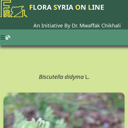
F
LORA
S
YRIA
O
N
L
INE
An Initiative By Dr.
Mwaffak Chikhali
Biscutella didyma
L.