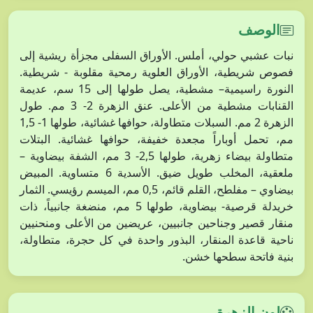
الوصف
نبات عشبي حولي، أملس. الأوراق السفلى مجزأة ريشية إلى
فصوص شريطية، الأوراق العلوية رمحية مقلوبة - شريطية.
النورة راسيمية– مشطية، يصل طولها إلى 15 سم، عديمة
القنابات مشطية من الأعلى. عنق الزهرة 2- 3 مم. طول
الزهرة 2 مم. السبلات متطاولة، حوافها غشائية، طولها 1- 1,5
مم، تحمل أوباراً مجعدة خفيفة، حوافها غشائية. البتلات
متطاولة بيضاء زهرية، طولها 2,5- 3 مم، الشفة بيضاوية –
ملعقية، المخلب طويل ضيق. الأسدية 6 متساوية. المبيض
بيضاوي – مفلطح، القلم قائم، 0,5 مم، الميسم رؤيسي. الثمار
خريدلة قرصية- بيضاوية، طولها 5 مم، منضغة جانبياً، ذات
منقار قصير وجناحين جانبيين، عريضين من الأعلى ومنحنيين
ناحية قاعدة المنقار، البذور واحدة في كل حجرة، متطاولة،
بنية فاتحة سطحها خشن.
لون الزهرة