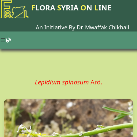
F
LORA
S
YRIA
O
N
L
INE
An Initiative By Dr.
Mwaffak Chikhali
Lepidium spinosum
Ard.