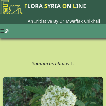
F
LORA
S
YRIA
O
N
L
INE
An Initiative By Dr.
Mwaffak Chikhali
Sambucus ebulus
L.