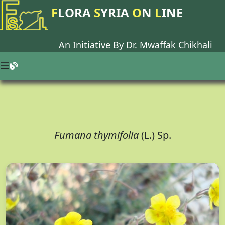
F
LORA
S
YRIA
O
N
L
INE
An Initiative By Dr.
Mwaffak Chikhali
Fumana thymifolia
(L.) Sp.