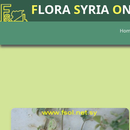
F
LORA
S
YRIA
O
Hom