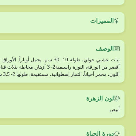
المميزات
الوصف
اللون، محمر أحياناً. الثمار إسطوانية، مستقيمة، طولها 2- 3,5 سم. البذور 1,5 مم، كروية، بنية، ملساء.
لون الزهرة
أبيض
دورة الحياة