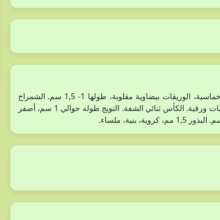
نبات عشبي حولي، طوله 10- 30 سم، يحمل أوباراً. الأوراق خماسية، الوريقات بيضاوية مقلوبة، طولها 1- 1,5 سم. الشمراخ
أقصر من الورقة، النورة راسيمية2- 3 أزهار. محاطة بثلاث قنابات ورقية. الكأس ثنائي الشفة. التويج طوله حوالي 1 سم، أصفر