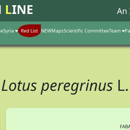
N
L
INE
An 
e
Syria
Red List
NEW
Maps
Scientific Committee
Team
Pa
Lotus peregrinus
L.