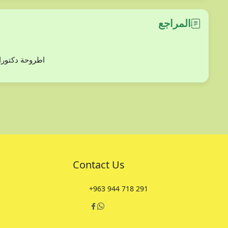
المراجع
دراسة بعض أنوع من الفلورا (ثنائيات الفلقة) في مح
Contact Us
+963 944 718 291