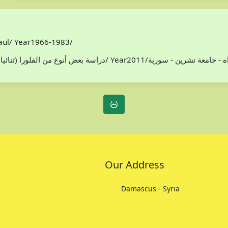
Paul/ Year1966-1983/
افظة اللاذقية/ سوريا/محمد هادي مخلوف/ Year2011/اطروحة دكتوراه - جامعة تشرين - سورية
Our Address
Damascus - Syria