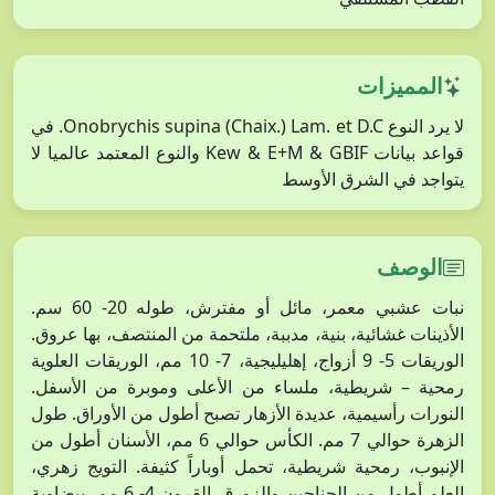
المميزات
لا يرد النوع Onobrychis supina (Chaix.) Lam. et D.C. في
قواعد بيانات Kew & E+M & GBIF والنوع المعتمد عالميا لا
يتواجد في الشرق الأوسط
الوصف
نبات عشبي معمر، مائل أو مفترش، طوله 20- 60 سم.
الأذينات غشائية، بنية، مدببة، ملتحمة من المنتصف، بها عروق.
الوريقات 5- 9 أزواج، إهليليجية، 7- 10 مم، الوريقات العلوية
رمحية – شريطية، ملساء من الأعلى وموبرة من الأسفل.
النورات رأسيمية، عديدة الأزهار تصبح أطول من الأوراق. طول
الزهرة حوالي 7 مم. الكأس حوالي 6 مم، الأسنان أطول من
الإنبوب، رمحية شريطية، تحمل أوباراً كثيفة. التويج زهري،
العلم أطول من الجناحين والزورق. القرون 4- 6 مم، بيضاوية