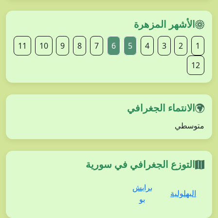
الأشهر المزهرة
11
10
9
8
7
6
5
4
3
2
1
12
الانتماء الجغرافي
متوسطي
التوزع الجغرافي في سورية
برابش
البهلولية
بو