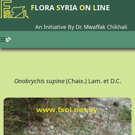
F
LORA
S
YRIA
O
N
L
INE
An Initiative By Dr.
Mwaffak Chikhali
Onobrychis supina
(Chaix.) Lam. et D.C.